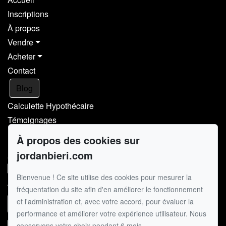
Inscriptions
À propos
Vendre
Acheter
Contact
Blog
Calculette Hypothécaire
Témoignages
À propos des cookies sur
Pour me joindre
jordanbieri.com
GROUPE SUTTON - EXPERT
514.867.0777
Bienvenue ! Ce site utilise des cookies pour mesurer la
514.426.4545
fréquentation du site afin d'en améliorer le fonctionnement
et l'administration et, avec votre accord, pour évaluer la
Écrivez-moi un courriel
performance et améliorer votre expérience utilisateur. Nous
conservons votre choix pendant 6 mois.