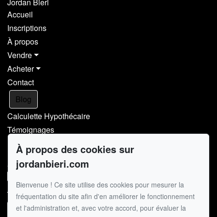
Jordan Bieri
Accueil
Inscriptions
À propos
Vendre
Acheter
Contact
Blog
Calculette Hypothécaire
Témoignages
À propos des cookies sur
Pour me joindre
jordanbieri.com
GROUPE SUTTON - EXPERT
514.867.0777
Bienvenue ! Ce site utilise des cookies pour mesurer la
514.426.4545
fréquentation du site afin d'en améliorer le fonctionnement
et l'administration et, avec votre accord, pour évaluer la
Écrivez-moi un courriel