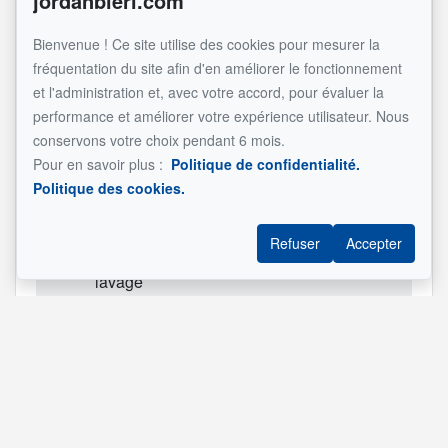
jordanbieri.com
2
Chambre
21.5x12.5 pi
Tapis
2 cac
à coucher
converti e
Bienvenue ! Ce site utilise des cookies pour mesurer la
principale
une
fréquentation du site afin d'en améliorer le fonctionnement
2
Chambre
10.8x9.7 pi
Tapis
et l'administration et, avec votre accord, pour évaluer la
à coucher
performance et améliorer votre expérience utilisateur. Nous
conservons votre choix pendant 6 mois.
2
Salle de
10.4x9.10 pi
Céramique
Pour en savoir plus :
Politique de confidentialité.
bains
Politique des cookies.
SS1
Salle
29.6x14.0 pi
Plancher
familiale
flottant
Refuser
Accepter
SS1
Salle de
7.3x5.0 pi
Céramique
lavage
Voir l'inscription originale
Référence :
#16125565