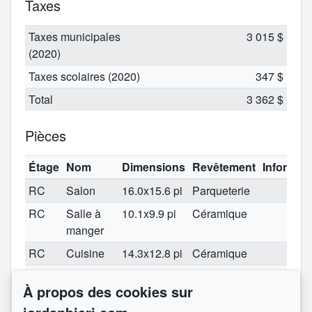
Taxes
Taxes municipales
3 015 $
(2020)
Taxes scolaires (2020)
347 $
Total
3 362 $
Pièces
Étage
Nom
Dimensions
Revêtement
Informat
RC
Salon
16.0x15.6 pi
Parqueterie
RC
Salle à
10.1x9.9 pi
Céramique
manger
RC
Cuisine
14.3x12.8 pi
Céramique
RC
Salle
6.4x5.9 pi
Céramique
À propos des cookies sur
d'eau