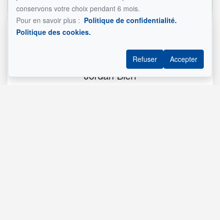
conservons votre choix pendant 6 mois.
Pour en savoir plus :
Politique de confidentialité.
Politique des cookies.
Référence :
#22664625
Refuser
Accepter
Jordan Bieri
Courtier immobilier résidentiel
514.867.0777
514.426.4545
Écrivez-moi un courriel
Nom et prénom
*
Téléphone
*