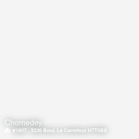
Chomedey
#1607 -
3330 Boul. Le Carrefour H7T0B8