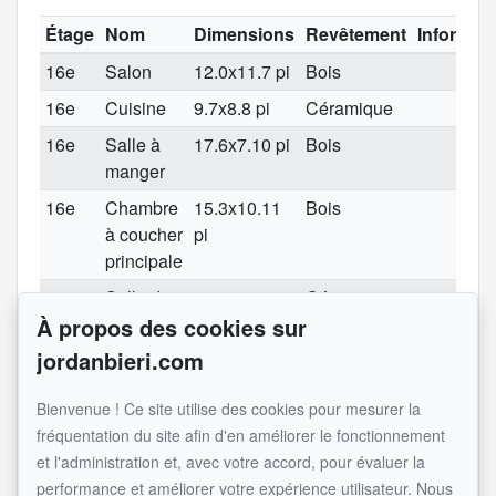
Étage
Nom
Dimensions
Revêtement
Informat
16e
Salon
12.0x11.7 pi
Bois
16e
Cuisine
9.7x8.8 pi
Céramique
16e
Salle à
17.6x7.10 pi
Bois
manger
16e
Chambre
15.3x10.11
Bois
à coucher
pi
principale
16e
Salle de
12.4x8.4 pi
Céramique
À propos des cookies sur
bains
jordanbieri.com
16e
Chambre
15.3x9.0 pi
Bois
à coucher
Bienvenue ! Ce site utilise des cookies pour mesurer la
16e
Salle de
14.4x5.8 pi
Céramique
fréquentation du site afin d'en améliorer le fonctionnement
lavage
et l'administration et, avec votre accord, pour évaluer la
performance et améliorer votre expérience utilisateur. Nous
Voir l'inscription originale